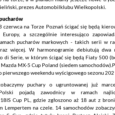
eliński, prezes Automobilklubu Wielkopolski.
 pucharów
 czerwca na Torze Poznań ścigać się będą kiero
i Europy, a szczególnie interesująco zapowiad
 ramach pucharów markowych - takich serii w r
raz więcej. W harmonogramie debiutują dwa
o di Serie, w którym ścigać się będą Fiaty 500 (b
az Mazda MX-5 Cup Poland (siedem samochodów).
do pierwszego weekendu wyścigowego sezonu 202
obaczymy puchary o ugruntowanej już marc
Polski pojadą zawodnicy w ramach najlic
18IS Cup PL, gdzie zgłoszono aż 18 aut z bron
em Lempertem na czele. 14 samochodów zobacz