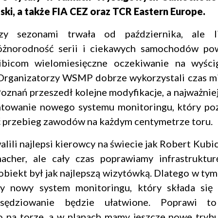
ski, a także FIA CEZ oraz TCR Eastern Europe.
zy sezonami trwała od października, ale l
óżnorodność serii i ciekawych samochodów po
ibicom wielomiesięczne oczekiwanie na wyści
Organizatorzy WSMP dobrze wykorzystali czas m
oznań przeszedł kolejne modyfikacje, a najważniej
ntowanie nowego systemu monitoringu, który po
ć przebieg zawodów na każdym centymetrze toru.
alili najlepsi kierowcy na świecie jak Robert Kubi
acher, ale cały czas poprawiamy infrastruktur
obiekt był jak najlepszą wizytówką. Dlatego w tym
y nowy system monitoringu, który składa się
sędziowanie będzie ułatwione. Poprawi t
 na torze, a w planach mamy jeszcze nowe trybu