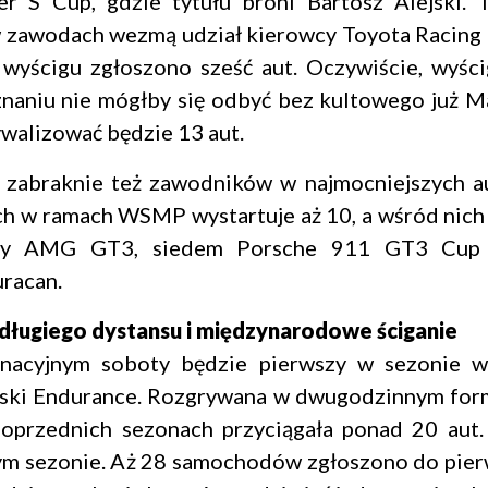
r S Cup, gdzie tytułu broni Bartosz Alejski. T
w zawodach wezmą udział kierowcy Toyota Racing 
wyścigu zgłoszono sześć aut. Oczywiście, wyśc
aniu nie mógłby się odbyć bez kultowego już M
ywalizować będzie 13 aut.
e zabraknie też zawodników w najmocniejszych a
ych w ramach WSMP wystartuje aż 10, a wśród nich
sy AMG GT3, siedem Porsche 911 GT3 Cup 
racan.
ługiego dystansu i międzynarodowe ściganie
nacyjnym soboty będzie pierwszy w sezonie w
lski Endurance. Rozgrywana w dwugodzinnym for
poprzednich sezonach przyciągała ponad 20 aut. 
 tym sezonie. Aż 28 samochodów zgłoszono do pier