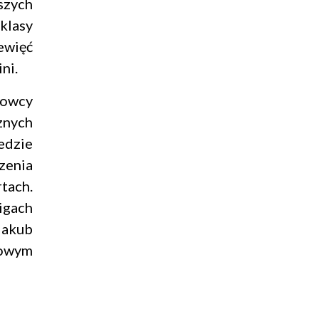
szych
klasy
ewięć
ni.
rowcy
znych
jedzie
zenia
tach.
igach
Jakub
dowym