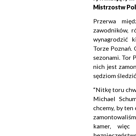
Mistrzostw Pol
Przerwa międ
zawodników, r
wynagrodzić k
Torze Poznań. 
sezonami. Tor P
nich jest zamo
sędziom śledzi
“Nitkę toru chw
Michael Schum
chcemy, by ten 
zamontowaliśm
kamer, więc 
bezpieczeństwo