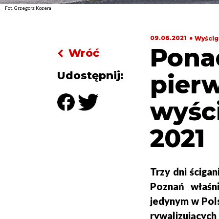
Fot. Grzegorz Kozera
09.06.2021
Wyścig
Pona
Wróć
Udostępnij:
pier
wyśc
2021
Trzy dni ściga
Poznań właśn
jedynym w Pol
rywalizujący