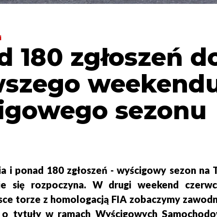
i
d 180 zgłoszeń d
wszego weekend
igowego sezonu
nia i ponad 180 zgłoszeń - wyścigowy sezon na 
ie się rozpoczyna. W drugi weekend czerw
sce torze z homologacją FIA zobaczymy zawod
ch o tytuły w ramach Wyścigowych Samochod