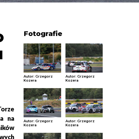
o
Fotografie
u
Autor: Grzegorz
Autor: Grzegorz
Kozera
Kozera
Torze
ca na
Autor: Grzegorz
Autor: Grzegorz
Kozera
Kozera
ników
owych