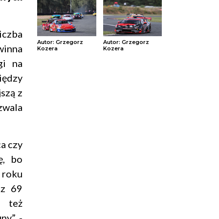
iczba
Autor: Grzegorz
Autor: Grzegorz
winna
Kozera
Kozera
gi na
iędzy
szą z
zwala
ca czy
ę, bo
 roku
 z 69
o też
ny” -