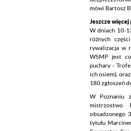
mówi Bartosz Bi
Jeszcze więcej
W dniach 10-13
różnych częśc
rywalizacja w
WSMP jest co
puchary - Trofe
ich osiem), or
180 zgłoszeń 
W Poznaniu z
mistrzostwo 
obsadzonego 3
tytułu Marcin