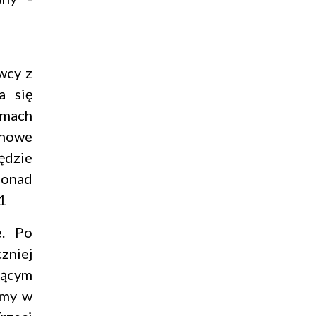
wcy z
a się
amach
 nowe
ędzie
Ponad
1
e. Po
zniej
iącym
ymy w