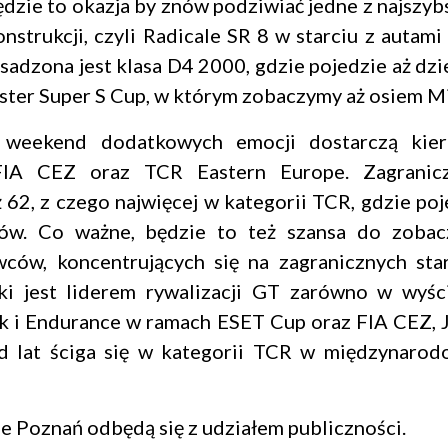
dzie to okazja by znów podziwiać jedne z najszyb
strukcji, czyli Radicale SR 8 w starciu z autami 
adzona jest klasa D4 2000, gdzie pojedzie aż dzi
ster Super S Cup, w którym zobaczymy aż osiem Mi
weekend dodatkowych emocji dostarczą kie
FIA CEZ oraz TCR Eastern Europe. Zagranic
ż 62, z czego najwięcej w kategorii TCR, gdzie po
ów. Co ważne, będzie to też szansa do zobac
wców, koncentrujących się na zagranicznych star
ki jest liderem rywalizacji GT zarówno w wyśc
jak i Endurance w ramach ESET Cup oraz FIA CEZ, 
d lat ściga się w kategorii TCR w międzynaro
e Poznań odbędą się z udziałem publiczności.