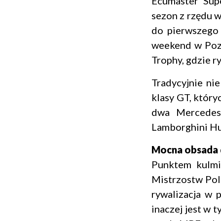
Ecumaster Supe
sezon z rzędu 
do pierwszego 
weekend w Pozn
Trophy, gdzie r
Tradycyjnie ni
klasy GT, któr
dwa Mercede
Lamborghini Hu
Mocna obsada d
Punktem kulmi
Mistrzostw Po
rywalizacja w 
inaczej jest w