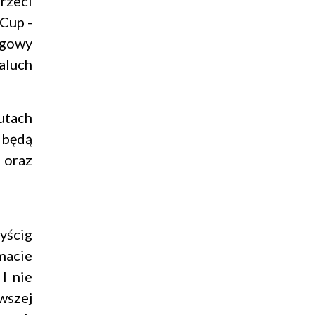
rzeci
Cup -
igowy
aluch
utach
 będą
oraz
yścig
macie
I nie
wszej