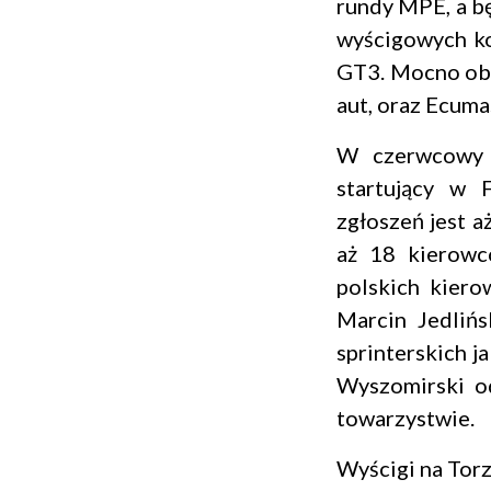
rundy MPE, a bę
wyścigowych kon
GT3. Mocno obs
aut, oraz Ecuma
W czerwcowy 
startujący w 
zgłoszeń jest a
aż 18 kierowc
polskich kiero
Marcin Jedlińs
sprinterskich 
Wyszomirski o
towarzystwie.
Wyścigi na Torz