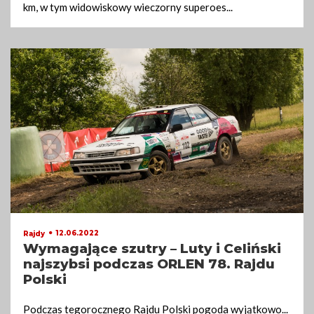
km, w tym widowiskowy wieczorny superoes
...
12.06.2022
Rajdy
Wymagające szutry – Luty i Celiński
najszybsi podczas ORLEN 78. Rajdu
Polski
Podczas tegorocznego Rajdu Polski pogoda wyjątkowo
...