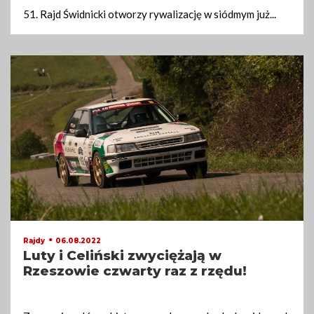
51. Rajd Świdnicki otworzy rywalizację w siódmym już
...
06.08.2022
Rajdy
Luty i Celiński zwyciężają w
Rzeszowie czwarty raz z rzędu!