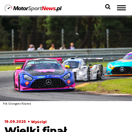
Fot. Grzegorz Kozera
19.09.2025
Wyścigi
Wielki finał