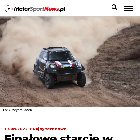
Fot. Grzegorz Kozera
19.08.2022
Rajdy terenowe
Finałowe starcie w